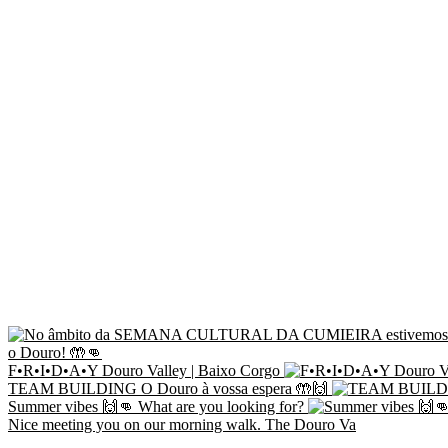
F•R•I•D•A•Y Douro Valley | Baixo Corgo
TEAM BUILDING O Douro à vossa espera 🤲🙌
Summer vibes 🙌👊 What are you looking for?
Nice meeting you on our morning walk. The Douro Va