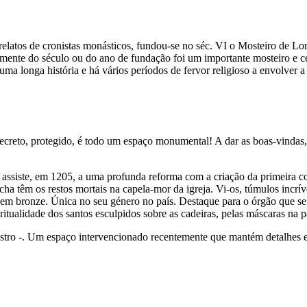
latos de cronistas monásticos, fundou-se no séc. VI o Mosteiro de Lor
temente do século ou do ano de fundação foi um importante mosteiro e 
ma longa história e há vários períodos de fervor religioso a envolver
ecreto, protegido, é todo um espaço monumental! A dar as boas-vindas,
 assiste, em 1205, a uma profunda reforma com a criação da primeira 
a têm os restos mortais na capela-mor da igreja. Vi-os, túmulos incríve
 em bronze. Única no seu género no país. Destaque para o órgão que se 
ritualidade dos santos esculpidos sobre as cadeiras, pelas máscaras na p
– claustro -. Um espaço intervencionado recentemente que mantém detalh