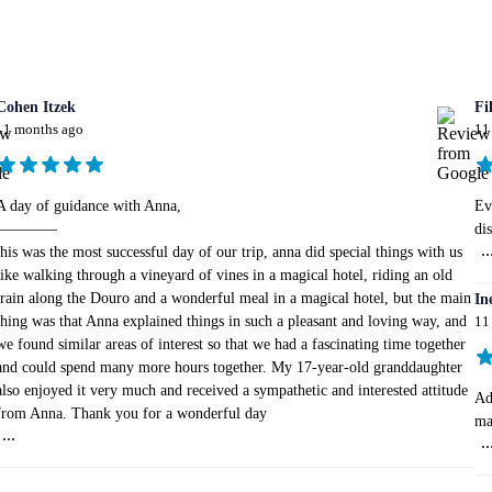
Cohen Itzek
Fi
11 months ago
11
A day of guidance with Anna,
Ev
————
di
..
this was the most successful day of our trip, anna did special things with us
like walking through a vineyard of vines in a magical hotel, riding an old
train along the Douro and a wonderful meal in a magical hotel, but the main
In
thing was that Anna explained things in such a pleasant and loving way, and
11
we found similar areas of interest so that we had a fascinating time together
and could spend many more hours together. My 17-year-old granddaughter
also enjoyed it very much and received a sympathetic and interested attitude
Ad
from Anna. Thank you for a wonderful day
ma
...
..