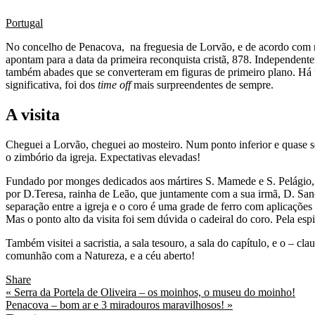
Portugal
No concelho de Penacova, na freguesia de Lorvão, e de acordo com re
apontam para a data da primeira reconquista cristã, 878. Independen
também abades que se converteram em figuras de primeiro plano. Há u
significativa, foi dos
time off
mais surpreendentes de sempre.
A visita
Cheguei a Lorvão, cheguei ao mosteiro. Num ponto inferior e quase s
o zimbório da igreja. Expectativas elevadas!
Fundado por monges dedicados aos mártires S. Mamede e S. Pelágio,
por D.Teresa, rainha de Leão, que juntamente com a sua irmã, D. Sanch
separação entre a igreja e o coro é uma grade de ferro com aplicações
Mas o ponto alto da visita foi sem dúvida o cadeiral do coro. Pela espi
Também visitei a sacristia, a sala tesouro, a sala do capítulo, e o 
comunhão com a Natureza, e a céu aberto!
Share
« Serra da Portela de Oliveira – os moinhos, o museu do moinho!
Penacova – bom ar e 3 miradouros maravilhosos! »