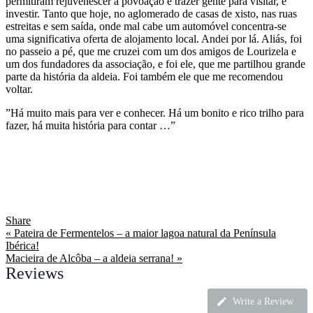
permitiram rejuvenescer a povoação e trazer gente para visitar, e
investir. Tanto que hoje, no aglomerado de casas de xisto, nas ruas
estreitas e sem saída, onde mal cabe um automóvel concentra-se
uma significativa oferta de alojamento local. Andei por lá. Aliás, foi
no passeio a pé, que me cruzei com um dos amigos de Lourizela e
um dos fundadores da associação, e foi ele, que me partilhou grande
parte da história da aldeia. Foi também ele que me recomendou
voltar.
”Há muito mais para ver e conhecer. Há um bonito e rico trilho para
fazer, há muita história para contar …”
Share
« Pateira de Fermentelos – a maior lagoa natural da Península
Ibérica!
Macieira de Alcôba – a aldeia serrana! »
Reviews
Write a Review