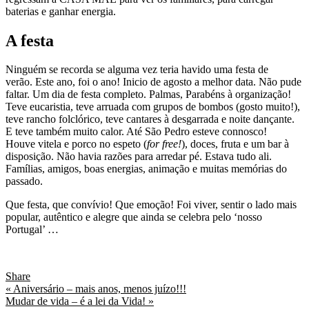
baterias e ganhar energia.
A festa
Ninguém se recorda se alguma vez teria havido uma festa de
verão. Este ano, foi o ano! Inicio de agosto a melhor data. Não pude
faltar. Um dia de festa completo. Palmas, Parabéns à organização!
Teve eucaristia, teve arruada com grupos de bombos (gosto muito!),
teve rancho folclórico, teve cantares à desgarrada e noite dançante.
E teve também muito calor. Até São Pedro esteve connosco!
Houve vitela e porco no espeto (
for free!
), doces, fruta e um bar à
disposição. Não havia razões para arredar pé. Estava tudo ali.
Famílias, amigos, boas energias, animação e muitas memórias do
passado.
Que festa, que convívio! Que emoção! Foi viver, sentir o lado mais
popular, autêntico e alegre que ainda se celebra pelo ‘nosso
Portugal’ …
Share
« Aniversário – mais anos, menos juízo!!!
Mudar de vida – é a lei da Vida! »