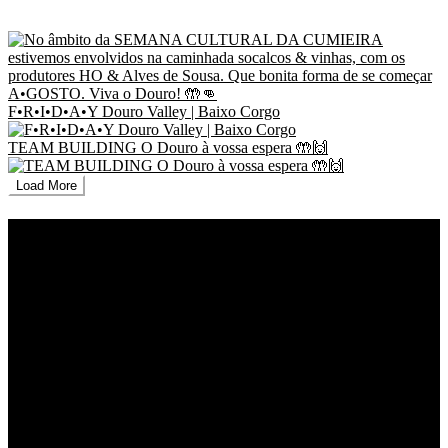
F•R•I•D•A•Y Douro Valley | Baixo Corgo
TEAM BUILDING O Douro à vossa espera 🤲🙌
Load More
RNAAT nº 154/2019, Registo Nacional dos Agentes de Animação Turística e
Turismo de Natureza
RNAVT nº 9608/2021, Registo Nacional das Agências de Viagens e Turismo
PHONE: +
351 918 813 459
E-MAIL:
geral@timeoff.pt
DOURO VALLEY | CUMIEIRA