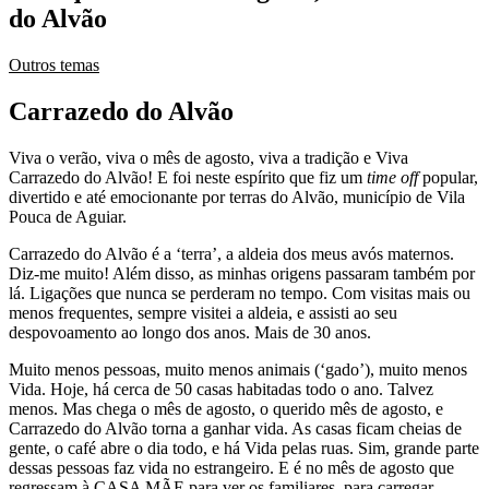
do Alvão
Outros temas
Carrazedo do Alvão
Viva o verão, viva o mês de agosto, viva a tradição e Viva
Carrazedo do Alvão! E foi neste espírito que fiz um
time off
popular,
divertido e até emocionante por terras do Alvão, município de Vila
Pouca de Aguiar.
Carrazedo do Alvão é a ‘terra’, a aldeia dos meus avós maternos.
Diz-me muito! Além disso, as minhas origens passaram também por
lá. Ligações que nunca se perderam no tempo. Com visitas mais ou
menos frequentes, sempre visitei a aldeia, e assisti ao seu
despovoamento ao longo dos anos. Mais de 30 anos.
Muito menos pessoas, muito menos animais (‘gado’), muito menos
Vida. Hoje, há cerca de 50 casas habitadas todo o ano. Talvez
menos. Mas chega o mês de agosto, o querido mês de agosto, e
Carrazedo do Alvão torna a ganhar vida. As casas ficam cheias de
gente, o café abre o dia todo, e há Vida pelas ruas. Sim, grande parte
dessas pessoas faz vida no estrangeiro. E é no mês de agosto que
regressam à CASA MÃE para ver os familiares, para carregar