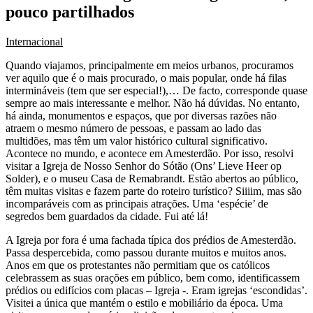
pouco partilhados
Internacional
Quando viajamos, principalmente em meios urbanos, procuramos
ver aquilo que é o mais procurado, o mais popular, onde há filas
intermináveis (tem que ser especial!),… De facto, corresponde quase
sempre ao mais interessante e melhor. Não há dúvidas. No entanto,
há ainda, monumentos e espaços, que por diversas razões não
atraem o mesmo número de pessoas, e passam ao lado das
multidões, mas têm um valor histórico cultural significativo.
Acontece no mundo, e acontece em Amesterdão. Por isso, resolvi
visitar a Igreja de Nosso Senhor do Sótão (Ons’ Lieve Heer op
Solder), e o museu Casa de Remabrandt. Estão abertos ao público,
têm muitas visitas e fazem parte do roteiro turístico? Siiiim, mas são
incomparáveis com as principais atrações. Uma ‘espécie’ de
segredos bem guardados da cidade. Fui até lá!
A Igreja por fora é uma fachada típica dos prédios de Amesterdão.
Passa despercebida, como passou durante muitos e muitos anos.
Anos em que os protestantes não permitiam que os católicos
celebrassem as suas orações em público, bem como, identificassem
prédios ou edifícios com placas – Igreja -. Eram igrejas ‘escondidas’.
Visitei a única que mantém o estilo e mobiliário da época. Uma