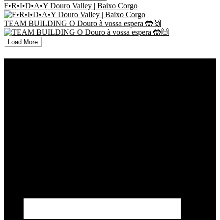
F•R•I•D•A•Y Douro Valley | Baixo Corgo
TEAM BUILDING O Douro à vossa espera 🤲🙌
Load More
RNAAT nº 154/2019, Registo Nacional dos Agentes de Animação Turística e
Turismo de Natureza
RNAVT nº 9608/2021, Registo Nacional das Agências de Viagens e Turismo
PHONE: +
351 918 813 459
E-MAIL:
geral@timeoff.pt
DOURO VALLEY | CUMIEIRA