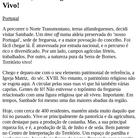
Vivo!
Portugal
A percorrer o Norte Transmontano, terras alfandeguenses, decidi
visitar Sambade. Um
time off
numa aldeia preservada do ‘nosso
Portugal’, sede de freguesia, e a maior povoação do concelho. Foi
fácil chegar lá. É atravessada por estrada nacional, e o percurso é
rico e diversificado. Por um lado, campos agrícolas férteis,
trabalhados. Por outro, a natureza pura da Serra de Bornes.
Território vivo!
Chego e deparo-me com o seu elemento patrimonial de referência, a
Igreja Matriz, do séc. XVIII. No entanto, o património religioso não
se esgota aqui. A circular pelas suas ruas vi que há também várias
capelas. Gentes de fé! Não estivesse o topónimo da freguesia
relacionado com uma figura religiosa que ali viveu. Importante. Em
tempos, Sambade foi mesmo uma das maiores abadias da região.
Hoje, com cerca de 400 residentes, mantém ainda muito daquilo que
foi no passado. Vive-se principalmente da pastorícia e da agricultura,
com destaque para a produção de castanha. Mas, a sua principal
riqueza foi, e é, a produção de lã, de linho e de seda. Bem patente
no Centro de Interpretação do Território. Um espaço de partilha e