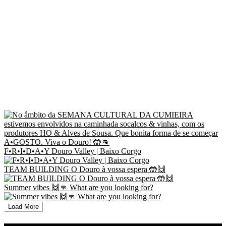
F•R•I•D•A•Y Douro Valley | Baixo Corgo
TEAM BUILDING O Douro à vossa espera 🤲🙌
Summer vibes 🙌👊 What are you looking for?
Load More