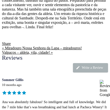
conhecimento, baseado na figura do pastor. Preparado para permitir
a cada visitante ver, ouvir e sentir elementos da pastorícia e da
natureza. Mas há também uma sala etnográfica preenchida de peças
do dia-a-dia das gentes da aldeia. Um retrato da riqueza histórica e
cultural de Sambade. Despedi-me na Sala Território. Onde está em
exibição, uma bonita e singular exposição, a – avó maria, enfeites
para ovelhas -. Linda. Final feliz!
Share
« Miradouro Nossa Senhora da Lapa – miradouros!
Valpaços – aldeia, vila, cidade! »
Reviews
Write a Review
Sommer Gillis
10 months ago
Ana was absolutely fabulous! So intelligent and full of knowledge. We did
the 7 mile hike that’s was breathtaking and had lunch at Pacheca Winery! It