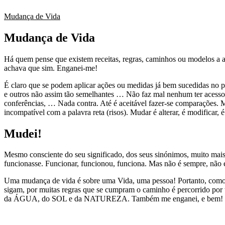
Mudança de Vida
Mudança de Vida
Há quem pense que existem receitas, regras, caminhos ou modelos a
achava que sim. Enganei-me!
É claro que se podem aplicar ações ou medidas já bem sucedidas no p
e outros não assim tão semelhantes … Não faz mal nenhum ter acesso a
conferências, … Nada contra. Até é aceitável fazer-se comparações.
incompatível com a palavra reta (risos). Mudar é alterar, é modificar,
Mudei!
Mesmo consciente do seu significado, dos seus sinónimos, muito mais
funcionasse. Funcionar, funcionou, funciona. Mas não é sempre, não 
Uma mudança de vida é sobre uma Vida, uma pessoa! Portanto, como nã
sigam, por muitas regras que se cumpram o caminho é percorrido por ti
da ÁGUA, do SOL e da NATUREZA. Também me enganei, e bem! Pode não 