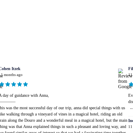
Cohen Itzek
Fi
11 months ago
11
A day of guidance with Anna,
Ev
————
di
..
this was the most successful day of our trip, anna did special things with us
like walking through a vineyard of vines in a magical hotel, riding an old
train along the Douro and a wonderful meal in a magical hotel, but the main
In
thing was that Anna explained things in such a pleasant and loving way, and
11
we found similar areas of interest so that we had a fascinating time together