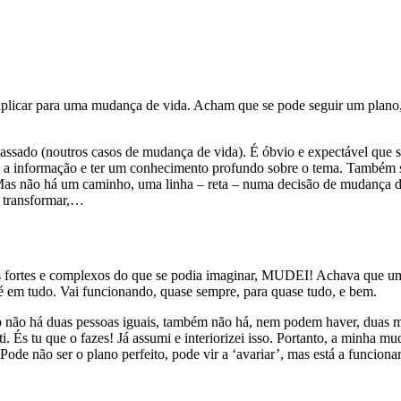
 aplicar para uma mudança de vida. Acham que se pode seguir um pla
assado (noutros casos de mudança de vida). É óbvio e expectável que s
 informação e ter um conhecimento profundo sobre o tema. Também se po
 Mas não há um caminho, uma linha – reta – numa decisão de mudança d
 é transformar,…
 fortes e complexos do que se podia imaginar, MUDEI! Achava que um pl
é em tudo. Vai funcionando, quase sempre, para quase tudo, e bem.
o há duas pessoas iguais, também não há, nem podem haver, duas mudan
. És tu que o fazes! Já assumi e interiorizei isso. Portanto, a minha m
ser o plano perfeito, pode vir a ‘avariar’, mas está a funcionar, e 