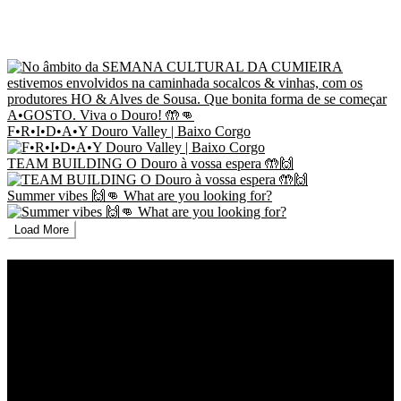
F•R•I•D•A•Y Douro Valley | Baixo Corgo
TEAM BUILDING O Douro à vossa espera 🤲🙌
Summer vibes 🙌👊 What are you looking for?
Load More
RNAAT nº 154/2019, Registo Nacional dos Agentes de Animação Turística e
Turismo de Natureza
RNAVT nº 9608/2021, Registo Nacional das Agências de Viagens e Turismo
PHONE: +
351 918 813 459
E-MAIL:
geral@timeoff.pt
DOURO VALLEY | CUMIEIRA