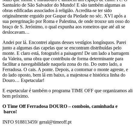
Santuário de São Salvador do Mundo! E são também algumas as
obras edificadas associados à religião. Acredita-se ter sido
originalmente erguido por Gaspar da Piedade no séc. XVI após a
sua peregrinação por Roma e Palestina, de onde trouxe um osso do
braço de S. Jerónimo, o qual expunha aos romeiros que até ali se
deslocavam…
Andei por lá. Encontrei alguns desses vestígios longínquos. Parei
junto a algumas das capelas que se encontram distribuídas pelo
monte. E claro está, fotografei a paisagem! De um lado a barragem
da Valeira, uma obra que contribuiu de forma determinante para
facilitar a navegabilidade naquela zona do rio. Do outro lado, a
Ferradosa. O cais. A ponte. Depois, a contornar o monte agreste, e
do lado oposto, bem lá em baixo, a majestosa e histórica linha do
Douro… Espetacular!
E espetacular é também o programa TIME OFF que organizamos ali
bem próximo.
O Time Off Ferradosa DOURO – comboio, caminhada e
barco!
INFO 918813459/ geral@timeoff.pt