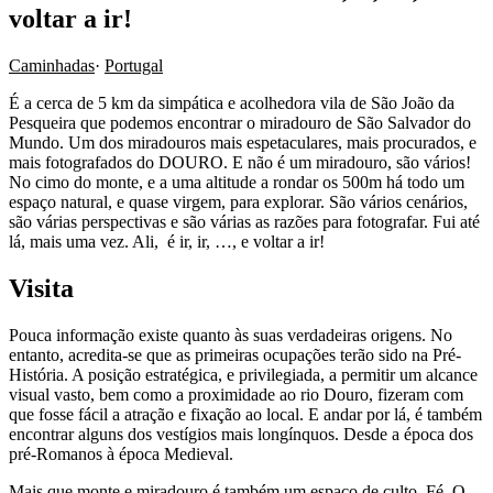
voltar a ir!
Caminhadas
·
Portugal
É a cerca de 5 km da simpática e acolhedora vila de São João da
Pesqueira que podemos encontrar o miradouro de São Salvador do
Mundo. Um dos miradouros mais espetaculares, mais procurados, e
mais fotografados do DOURO. E não é um miradouro, são vários!
No cimo do monte, e a uma altitude a rondar os 500m há todo um
espaço natural, e quase virgem, para explorar. São vários cenários,
são várias perspectivas e são várias as razões para fotografar. Fui até
lá, mais uma vez. Ali, é ir, ir, …, e voltar a ir!
Visita
Pouca informação existe quanto às suas verdadeiras origens. No
entanto, acredita-se que as primeiras ocupações terão sido na Pré-
História. A posição estratégica, e privilegiada, a permitir um alcance
visual vasto, bem como a proximidade ao rio Douro, fizeram com
que fosse fácil a atração e fixação ao local. E andar por lá, é também
encontrar alguns dos vestígios mais longínquos. Desde a época dos
pré-Romanos à época Medieval.
Mais que monte e miradouro é também um espaço de culto. Fé. O