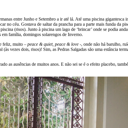
emanas entre Junho e Setembro a ir até lá. Até uma piscina gigantesca 
r no céu. Gostava de saltar da prancha para a parte mais funda da pisc
 piscina (risos). Junto à piscina um lago de ‘brincar’ onde se podia and
s em família, domingos solarengos de Inverno.
 feliz, muito –
peace & quiet, peace & love
-, onde não há barulho, ruí
 (às vezes dois, risos)! Sim, as Pedras Salgadas são uma estância terma
ado as ausências de muitos anos. E não sei se é o efeito placebo, tamb