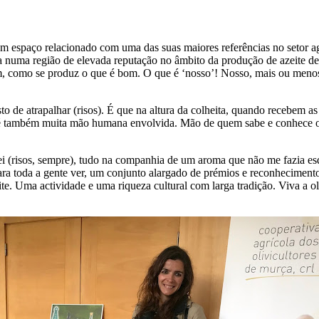
 espaço relacionado com uma das suas maiores referências no setor agrí
numa região de elevada reputação no âmbito da produção de azeite de al
m, como se produz o que é bom. O que é ‘nosso’! Nosso, mais ou menos (r
to de atrapalhar (risos). É que na altura da colheita, quando recebem as
é também muita mão humana envolvida. Mão de quem sabe e conhece o pro
tografei (risos, sempre), tudo na companhia de um aroma que não me fazi
 para toda a gente ver, um conjunto alargado de prémios e reconhecimento
ite. Uma actividade e uma riqueza cultural com larga tradição. Viva a ol